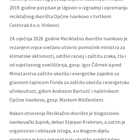
2019. godine potpisan je Ugovor o izgradnji i opremanju
reciklažnog dvorišta Općine Ivankovo s tvrtkom
Cestorad d.o.o. Vinkovci.
24. sij
ečnja 2020. godine Reciklažno dvorište Ivankovo je
rezanjem vrpce svečano otvorio pomoćnik ministra za
klimatske aktivnosti, održivi razvoj i zaštitu zraka, tla i
od svjetlosnog onečišćenja, gosp. Igor Čižmek ispred
Ministarstva zaštite okoliša i energetike zajedno sa
glavnom tajnicom Fonda za zaštitu okoliša i energetsku
učinkovitost, gđom Andreom Bartolić i načelnikom
Općine Ivankovo, gosp. Markom Miličevićem.
Nakon otvorenja Reciklažno dvorište je blagoslovio
ivankovački župnik, dekan Stjepan Krekman, a zatim je
organiziran i obilazak istoga, a u drugom dijelu
programa je kroz prezentaciju ukratko predstavljen