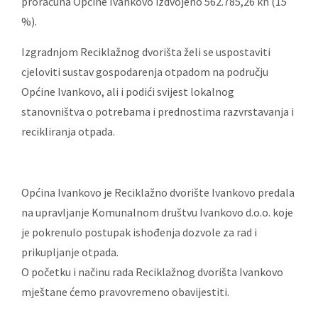
proračuna Općine Ivankovo izdvojeno 562.785,26 kn (15
%).
Izgradnjom Reciklažnog dvorišta želi se uspostaviti
cjeloviti sustav gospodarenja otpadom na području
Općine Ivankovo, ali i podići svijest lokalnog
stanovništva o potrebama i prednostima razvrstavanja i
recikliranja otpada.
Općina Ivankovo je Reciklažno dvorište Ivankovo predala
na upravljanje Komunalnom društvu Ivankovo d.o.o. koje
je pokrenulo postupak ishođenja dozvole za rad i
prikupljanje otpada.
O početku i načinu rada Reciklažnog dvorišta Ivankovo
mještane ćemo pravovremeno obavijestiti.