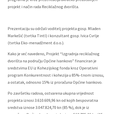
projekt i način rada Reciklažnog dvorišta.
Prezentaciju su održali voditelj projekta gosp. Mladen
Markešić (tvrtka Tintl) i konzultant gosp. Ivica Cvrlje
(tvrtka Eko-menadžment d.o.o.).
Kako je već navedeno, Projekt “Izgradnja reciklažnog
dvorišta na području Općine Ivankovo” financiran je
sredstvima EU iz Kohezijskog fonda kroz Operativni
program Konkurentnost i kohezija u 85%-tnom iznosu,
a ostatak, odnosno 15% iz proračuna Općine Ivankovo.
Po završetku radova, ostvarena ukupna vrijednost
projekta iznosi 3.610.609,96 kn od kojih bespovratna
sredstva iznose 3.047.824,70 kn (85 %), dok je iz