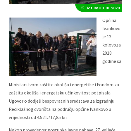
Datum
30. 01. 2020.
Općina
Ivankovo
je 13.
kolovoza
2018.
godine sa
Ministarstvom zaštite okoliša i energetike i Fondom za
zaštitu okoliša i energetsku učinkovitost potpisala
Ugovor o dodjeli bespovratnih sredstava za izgradnju
Reciklažnog dvorišta na području općine Ivankovo u
vrijednosti od 4.521.717,85 kn.
Nakon provedenog postupka javne nabave, 27. veljače