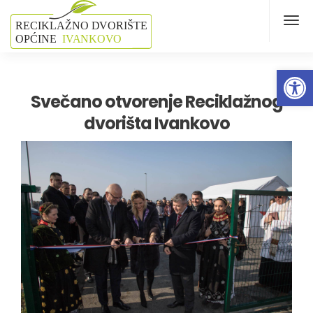
Open 
Svečano otvorenje Reciklažnog
dvorišta Ivankovo