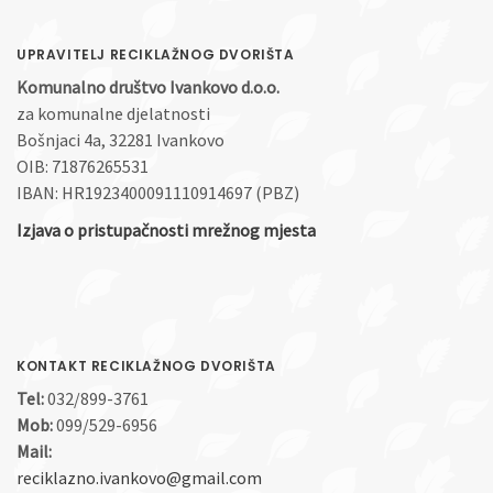
UPRAVITELJ RECIKLAŽNOG DVORIŠTA
Komunalno društvo Ivankovo d.o.o.
za komunalne djelatnosti
Bošnjaci 4a, 32281 Ivankovo
OIB: 71876265531
IBAN: HR1923400091110914697 (PBZ)
Izjava o pristupačnosti mrežnog mjesta
KONTAKT RECIKLAŽNOG DVORIŠTA
Tel:
032/899-3761
Mob:
099/529-6956
Mail:
reciklazno.ivankovo@gmail.com